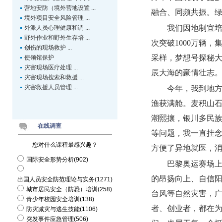
营地安防（境外营地设置 ...
融合、同频共振。
境外项目安全风险管理 ...
我们因地制宜
外派人员心理健康和调 ...
野外作业和野外生存培 ...
次突破1000万辆
创伤的现场救护 ...
采样，梦想号探秘
使领馆保护
灾害现场医疗处理 ...
辰大海的豪情壮志
灾害现场搜索和救援 ...
灾害救援人员管理 ...
今年，我到地
渔获满舱。麦积山石
潮熙攘，银川多民族
在线调查
等问题，我一直挂
您对什么课程最感兴趣？
方便了异地就医，
国际安全形势分析(902)
巴黎奥运赛场
的昂扬向上、自信阳
出国人员安全防范理论与实务(1271)
城市居民安全（防恐）培训(258)
台风等自然灾害，
青少年校园安全培训(138)
者、创业者，都在
防灾减灾与逃生技能(1106)
突发事件应急管理(506)